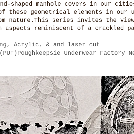
und-shaped manhole covers in our citi
of these geometrical elements in our 
om nature.This series invites the vie
h aspects reminiscent of a crackled p
ng, Acrylic, & and laser cut
(PUF)Poughkeepsie Underwear Factory N