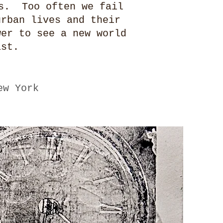
es. Too often we fail
urban lives and their
wer to see a new world
ast.
ew York