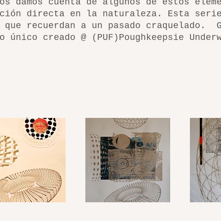
os damos cuenta de algunos de estos elem
ción directa en la naturaleza. Esta seri
 que recuerdan a un pasado craquelado. ​ 
o único creado @ (PUF)Poughkeepsie Under