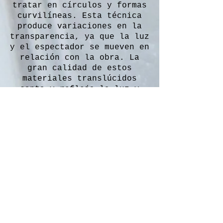
tratar en círculos y formas
curvilíneas. Esta técnica
produce variaciones en la
transparencia, ya que la luz
y el espectador se mueven en
relación con la obra. La
gran calidad de estos
materiales translúcidos
capta y refleja la luz y
fomenta una visión cercana
de la obra para revelar las
diferentes capas que
contiene.
Fue finalista del Premio de
Arte de la Alcaldía en 2007
como artista emergente
destacado en Washington, DC.
La Comisión de Artes y
Humanidades de DC lo
reconoció con una beca del
Programa de Becas para