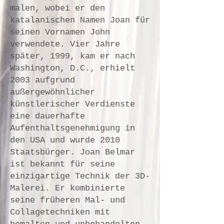
malen, wobei er den
katalanischen Namen Joan für
seinen Vornamen John
verwendete. Vier Jahre
später, 1999, kam er nach
Washington, D.C., erhielt
2003 aufgrund
außergewöhnlicher
künstlerischer Verdienste
eine dauerhafte
Aufenthaltsgenehmigung in
den USA und wurde 2010
Staatsbürger. Joan Belmar
ist bekannt für seine
einzigartige Technik der 3D-
Malerei. Er kombinierte
seine früheren Mal- und
Collagetechniken mit